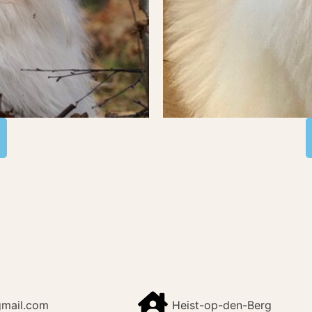
gmail.com
Heist-op-den-Berg