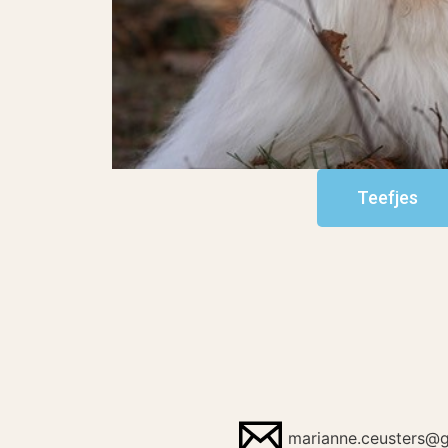
Teefjes
marianne.ceusters@